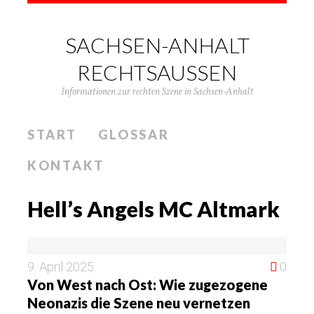
SACHSEN-ANHALT
RECHTSAUSSEN
Informationen zur rechten Szene in Sachsen-Anhalt
START
GLOSSAR
KONTAKT
Hell’s Angels MC Altmark
9. April 2025
0
Von West nach Ost: Wie zugezogene
Neonazis die Szene neu vernetzen