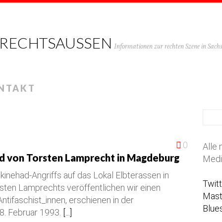
 RECHTSAUSSEN
Informationen zur rechten Szene in Sac
NTAKT
0
Alle 
od von Torsten Lamprecht in Magdeburg
Medi
kinehad-Angriffs auf das Lokal Elbterassen in
Twit
ten Lamprechts veröffentlichen wir einen
Mas
ifaschist_innen, erschienen in der
Blue
8. Februar 1993.
[...]