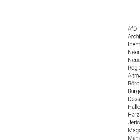
AfD
Arch
Iden
Neon
Neue
Regi
Altm
Börd
Burg
Dess
Hall
Harz
Jeri
Mag
Mans