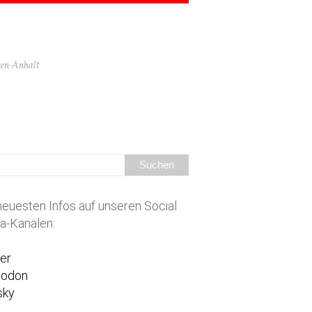
hsen-Anhalt
neuesten Infos auf unseren Social
a-Kanälen:
ter
todon
sky