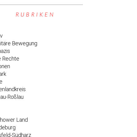
RUBRIKEN
iv
titäre Bewegung
azis
 Rechte
onen
ark
e
enlandkreis
au-Roßlau
e
chower Land
deburg
feld-Südharz