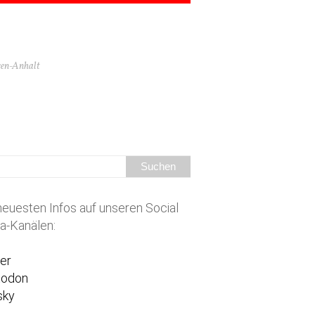
hsen-Anhalt
neuesten Infos auf unseren Social
a-Kanälen:
ter
todon
sky