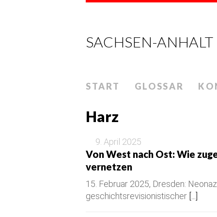
SACHSEN-ANHALT
START
GLOSSAR
KO
Harz
9. April 2025
Von West nach Ost: Wie zug
vernetzen
15. Februar 2025, Dresden: Neonazi
geschichtsrevisionistischer
[...]