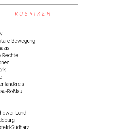
RUBRIKEN
iv
titäre Bewegung
azis
 Rechte
onen
ark
e
enlandkreis
au-Roßlau
e
chower Land
deburg
feld-Südharz