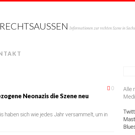
 RECHTSAUSSEN
Informationen zur rechten Szene in Sac
NTAKT
0
Alle 
ezogene Neonazis die Szene neu
Medi
Twit
s haben sich wie jedes Jahr versammelt, um in
Mas
Blue