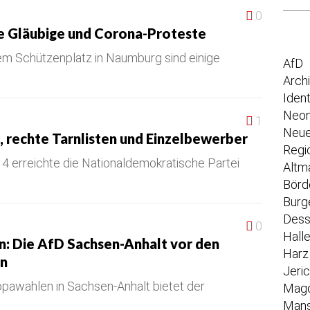
0
e Gläubige und Corona-Proteste
em Schützenplatz in Naumburg sind einige
AfD
Arch
Iden
Neon
1
Neue
rechte Tarnlisten und Einzelbewerber
Regi
erreichte die Nationaldemokratische Partei
Altm
Börd
Burg
Dess
0
Hall
n: Die AfD Sachsen-Anhalt vor den
Harz
en
Jeri
pawahlen in Sachsen-Anhalt bietet der
Mag
Mans