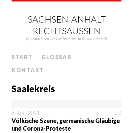
SACHSEN-ANHALT
RECHTSAUSSEN
Informationen zur rechten Szene in Sachsen-Anhalt
START
GLOSSAR
KONTAKT
Saalekreis
5. April 2021
0
Völkische Szene, germanische Gläubige
und Corona-Proteste