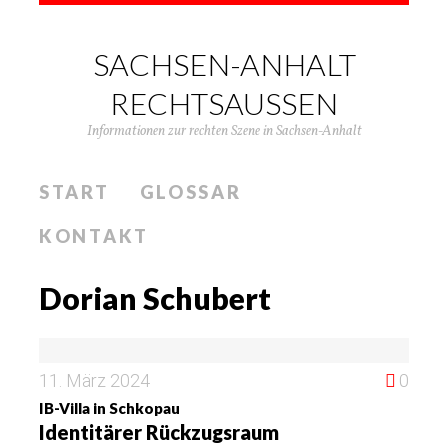
SACHSEN-ANHALT
RECHTSAUSSEN
Informationen zur rechten Szene in Sachsen-Anhalt
START
GLOSSAR
KONTAKT
Dorian Schubert
11. März 2024
0
IB-Villa in Schkopau
Identitärer Rückzugsraum