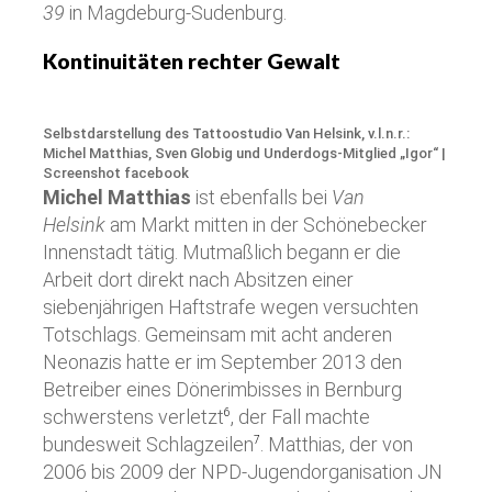
39
in Magdeburg-Sudenburg.
Kontinuitäten rechter Gewalt
Selbstdarstellung des Tattoostudio Van Helsink, v.l.n.r.:
Michel Matthias, Sven Globig und Underdogs-Mitglied „Igor“ |
Screenshot facebook
Michel Matthias
ist ebenfalls bei
Van
Helsink
am Markt mitten in der Schönebecker
Innenstadt tätig. Mutmaßlich begann er die
Arbeit dort direkt nach Absitzen einer
siebenjährigen Haftstrafe wegen versuchten
Totschlags. Gemeinsam mit acht anderen
Neonazis hatte er im September 2013 den
Betreiber eines Dönerimbisses in Bernburg
schwerstens verletzt
, der Fall machte
6
bundesweit Schlagzeilen
. Matthias, der von
7
2006 bis 2009 der NPD-Jugendorganisation JN