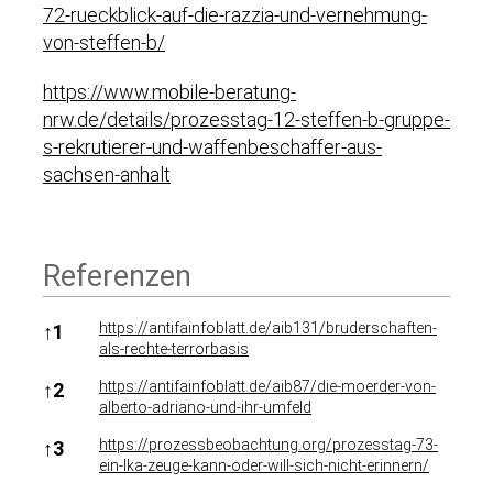
72-rueckblick-auf-die-razzia-und-vernehmung-
von-steffen-b/
https://www.mobile-beratung-
nrw.de/details/prozesstag-12-steffen-b-gruppe-
s-rekrutierer-und-waffenbeschaffer-aus-
sachsen-anhalt
Referenzen
Referenzen
https://antifainfoblatt.de/aib131/bruderschaften-
↑
1
als-rechte-terrorbasis
https://antifainfoblatt.de/aib87/die-moerder-von-
↑
2
alberto-adriano-und-ihr-umfeld
https://prozessbeobachtung.org/prozesstag-73-
↑
3
ein-lka-zeuge-kann-oder-will-sich-nicht-erinnern/