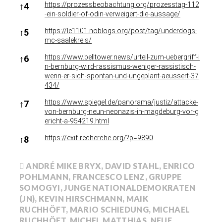
https://prozessbeobachtung.org/prozesstag-112
↑
4
-ein-soldier-of-odin-verweigert-die-aussage/
https://le1101.noblogs.org/post/tag/underdogs-
↑
5
mc-saalekreis/
https://www.belltower.news/urteil-zum-uebergriff-i
↑
6
n-bernburg-wird-rassismus-weniger-rassistisch-
wenn-er-sich-spontan-und-ungeplant-aeussert-37
434/
https://www.spiegel.de/panorama/justiz/attacke-
↑
7
von-bernburg-neun-neonazis-in-magdeburg-vor-g
ericht-a-954219.html
https://exif-recherche.org/?p=9890
↑
8
ANDRÉ MIKE BRYX
,
DAVID STAHL
,
ENRICO
POHLMANN
,
FRANCESCO LENZ
,
GRUPPE
SOMOGYI
,
JUNGE NATIONALDEMOKRATEN
(JN)
,
KEVIN HIRSCHMANN
,
MAIK
RUCHHÖFT
,
MARIO SCHIEDUNG
,
MICHAEL
RUCHHÖFT
,
MICHEL MATTHIAS
,
NEUE