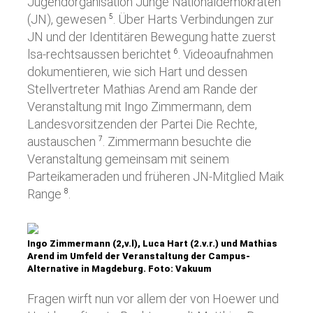
Jugendorganisation Junge Nationaldemokraten
(JN), gewesen
. Über Harts Verbindungen zur
5
JN und der Identitären Bewegung hatte zuerst
lsa-rechtsaussen berichtet
. Videoaufnahmen
6
dokumentieren, wie sich Hart und dessen
Stellvertreter Mathias Arend am Rande der
Veranstaltung mit Ingo Zimmermann, dem
Landesvorsitzenden der Partei Die Rechte,
austauschen
. Zimmermann besuchte die
7
Veranstaltung gemeinsam mit seinem
Parteikameraden und früheren JN-Mitglied Maik
Range
.
8
Ingo Zimmermann (2,v.l), Luca Hart (2.v.r.) und Mathias
Arend im Umfeld der Veranstaltung der Campus-
Alternative in Magdeburg. Foto: Vakuum
Fragen wirft nun vor allem der von Hoewer und