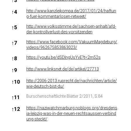
↑
3
http://www.kanzleikompa.de/2017/01/24/haftun
↑
4
g-fuer-kommentarlosen-retweet/
http://www.volksstimme.de/sachsen-anhalt/afd-
↑
5
der-kontrollverlust-des-vorsitzenden
https://www.facebook.com/VakuumMagdeburg/
↑
7
videos/962675853863023/
https://youtu.be/dSDIngUsYvE?t=2m52s
↑
8
http://www.linksnet.de/de/artikel/27713
↑
9
http://2006-2013.ruprecht.de/nachrichten/article/
↑
10
wie-deutsch-bist-du/
Burschenschaftlichte Blätter 2/2011, S.84
↑
11
https://naziwatchmarburg.noblogs.org/dresdens
↑
12
ia-leipzig-was-in-der-neuen-rechtsaussen-verbind
ung-steckt/