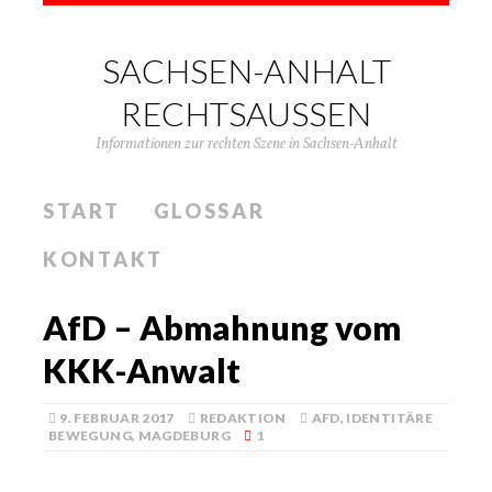
SACHSEN-ANHALT
RECHTSAUSSEN
Informationen zur rechten Szene in Sachsen-Anhalt
START
GLOSSAR
KONTAKT
AfD – Abmahnung vom
KKK-Anwalt
9. FEBRUAR 2017
REDAKTION
AFD
,
IDENTITÄRE
BEWEGUNG
,
MAGDEBURG
1