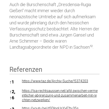
Auch die Burschenschaft „Dresdensia-Rugia
Gießen“ macht immer wieder durch
neonazistische Umtriebe auf sich aufmerksam
und wurde jahrelang durch den hessischen
Verfassungsschutz beobachtet. Alte Herren der
Burschenschaft sind etwa Jürgen Gansel und
Arne Schimmer – Beide waren
Landtagsabgeordnete der NPD in Sachsen
.
12
Referenzen
Referenzen
https://www.taz.de/Archiv-Suche/!5374203
↑
1
https://lsa-rechtsaussen.net/afd-zwischen-verme
↑
2,
intlicher-abgrenzung-und-zusammenarbeit-mit-re
↑
6
chten-netzwerken/
https://youtu.be/dSDIngUsYvE?t=35s