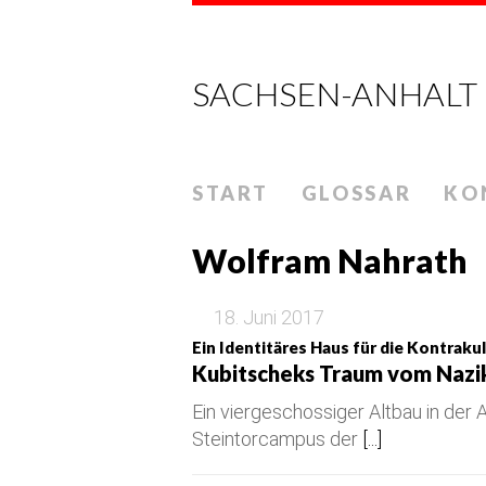
SACHSEN-ANHALT
START
GLOSSAR
KO
Wolfram Nahrath
18. Juni 2017
Ein Identitäres Haus für die Kontrakul
Kubitscheks Traum vom Nazi
Ein viergeschossiger Altbau in der
Steintorcampus der
[...]