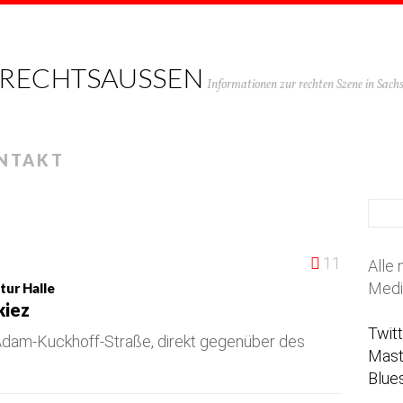
 RECHTSAUSSEN
Informationen zur rechten Szene in Sac
NTAKT
11
Alle 
Medi
tur Halle
kiez
Twit
 Adam-Kuckhoff-Straße, direkt gegenüber des
Mas
Blue