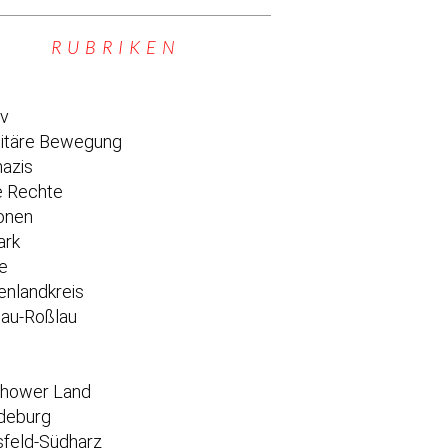
RUBRIKEN
iv
titäre Bewegung
azis
 Rechte
onen
ark
e
enlandkreis
au-Roßlau
e
chower Land
deburg
feld-Südharz