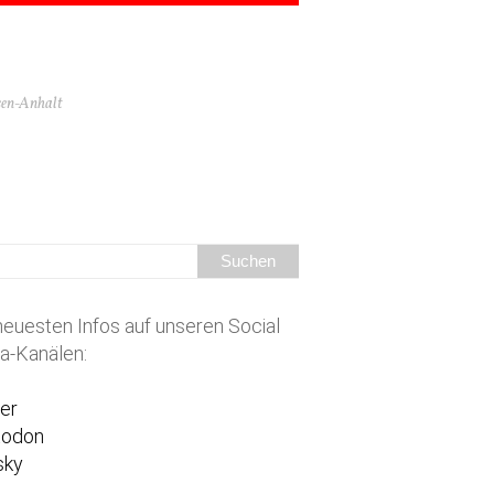
hsen-Anhalt
neuesten Infos auf unseren Social
a-Kanälen:
ter
todon
sky