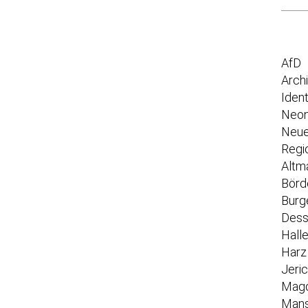
AfD
Arch
Iden
Neon
Neue
Regi
Altm
Börd
Burg
Dess
Hall
Harz
Jeri
Mag
Mans