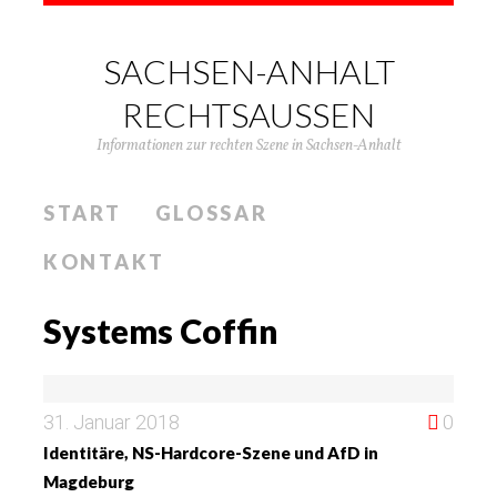
SACHSEN-ANHALT
RECHTSAUSSEN
Informationen zur rechten Szene in Sachsen-Anhalt
START
GLOSSAR
KONTAKT
Systems Coffin
31. Januar 2018
0
Identitäre, NS-Hardcore-Szene und AfD in
Magdeburg