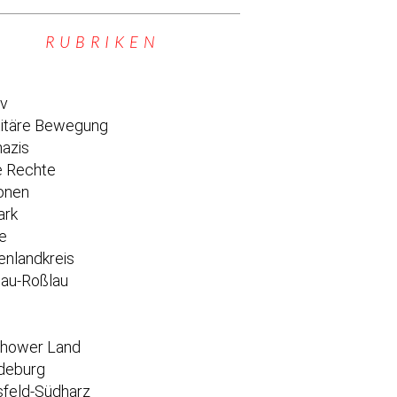
RUBRIKEN
iv
titäre Bewegung
azis
 Rechte
onen
ark
e
enlandkreis
au-Roßlau
e
chower Land
deburg
feld-Südharz