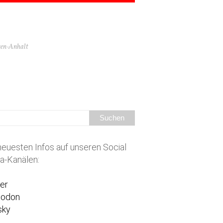
hsen-Anhalt
neuesten Infos auf unseren Social
a-Kanälen:
ter
todon
sky