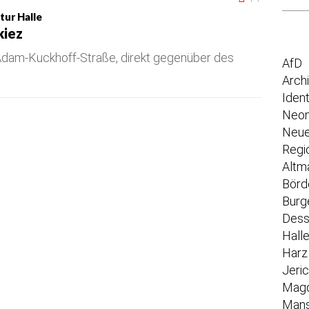
tur Halle
kiez
 Adam-Kuckhoff-Straße, direkt gegenüber des
AfD
Arch
Iden
Neon
Neue
Regi
Altm
Börd
Burg
Dess
Hall
Harz
Jeri
Mag
Mans