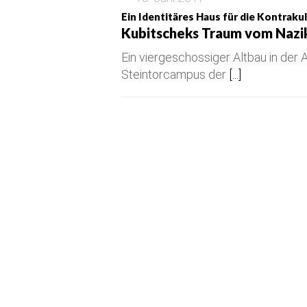
Ein Identitäres Haus für die Kontrakul
Kubitscheks Traum vom Nazi
Ein viergeschossiger Altbau in der
Steintorcampus der
[...]