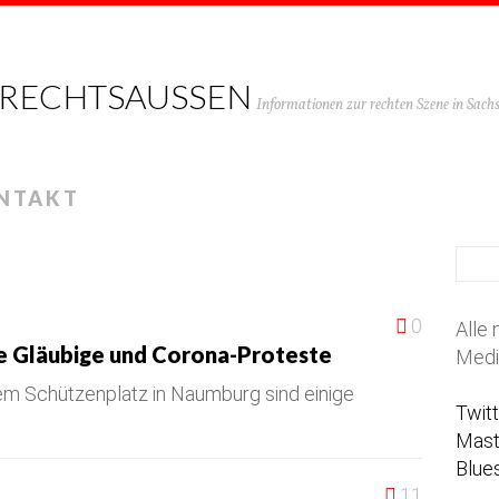
 RECHTSAUSSEN
Informationen zur rechten Szene in Sac
NTAKT
0
Alle 
e Gläubige und Corona-Proteste
Medi
em Schützenplatz in Naumburg sind einige
Twit
Mas
Blue
11