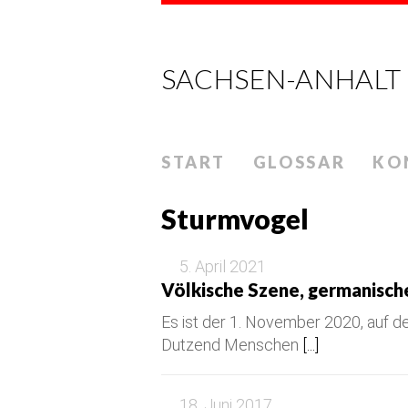
SACHSEN-ANHALT
START
GLOSSAR
KO
Sturmvogel
5. April 2021
Völkische Szene, germanisch
Es ist der 1. November 2020, auf d
Dutzend Menschen
[...]
18. Juni 2017