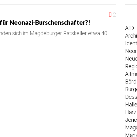
2
für Neonazi-Burschenschafter?!
AfD
nden sich im Magdeburger Ratskeller etwa 40
Arch
Iden
Neon
Neue
Regi
Altm
Börd
Burg
Dess
Hall
Harz
Jeri
Mag
Mans