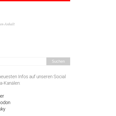
hsen-Anhalt
neuesten Infos auf unseren Social
a-Kanälen:
ter
todon
sky