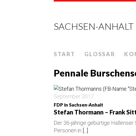
SACHSEN-ANHALT
START
GLOSSAR
KO
Pennale Burschens
September 2017
FDP in Sachsen-Anhalt
Stefan Thormann – Frank Sit
Der 36-jährige gebürtige Hallenser 
Personen in
[...]