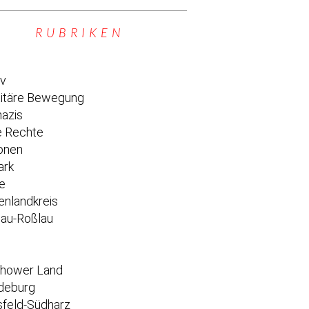
RUBRIKEN
iv
titäre Bewegung
azis
 Rechte
onen
ark
e
enlandkreis
au-Roßlau
e
chower Land
deburg
feld-Südharz