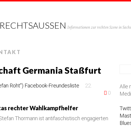
 RECHTSAUSSEN
Informationen zur rechten Szene in Sac
NTAKT
chaft Germania Staßfurt
22.
Alle 
0
Medi
tas rechter Wahlkampfhelfer
Twit
Mas
Stefan Thormann ist antifaschistisch engagierten
Blue