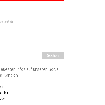
hsen-Anhalt
neuesten Infos auf unseren Social
a-Kanälen:
ter
todon
sky