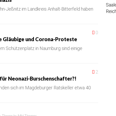
Saal
uhn-Jeßnitz im Landkreis Anhalt-Bitterfeld haben
Reic
0
e Gläubige und Corona-Proteste
em Schützenplatz in Naumburg sind einige
2
für Neonazi-Burschenschafter?!
nden sich im Magdeburger Ratskeller etwa 40
 Theme by
MH Themes