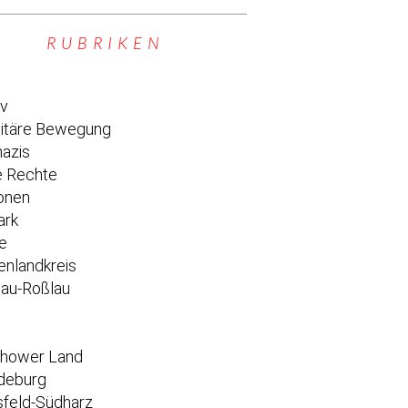
RUBRIKEN
iv
titäre Bewegung
azis
 Rechte
onen
ark
e
enlandkreis
au-Roßlau
e
chower Land
deburg
feld-Südharz