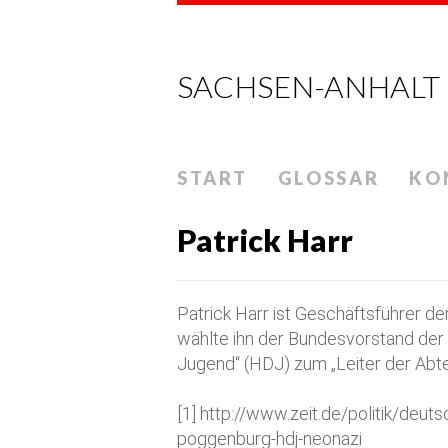
SACHSEN-ANHALT
START
GLOSSAR
KO
Patrick Harr
Patrick Harr ist Geschäftsführer d
wählte ihn der Bundesvorstand de
Jugend“ (HDJ) zum „Leiter der Abte
[1] http://www.zeit.de/politik/deu
poggenburg-hdj-neonazi