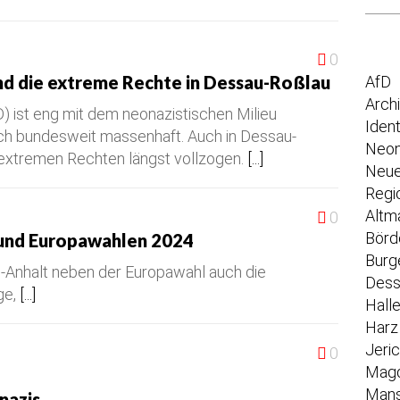
0
und die extreme Rechte in Dessau-Roßlau
AfD
Arch
D) ist eng mit dem neonazistischen Milieu
Iden
ich bundesweit massenhaft. Auch in Dessau-
Neon
 extremen Rechten längst vollzogen.
[...]
Neue
Regi
Altm
0
Börd
und Europawahlen 2024
Burg
-Anhalt neben der Europawahl auch die
Dess
ge,
[...]
Hall
Harz
Jeri
0
Mag
Mans
nazis