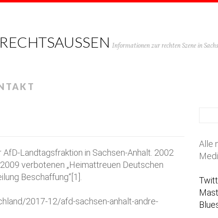
 RECHTSAUSSEN
Informationen zur rechten Szene in Sac
NTAKT
Alle 
er AfD-Landtagsfraktion in Sachsen-Anhalt. 2002
Medi
r 2009 verbotenen „Heimattreuen Deutschen
ilung Beschaffung“[1].
Twit
Mas
tschland/2017-12/afd-sachsen-anhalt-andre-
Blue