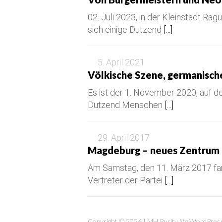
02. Juli 2023, in der Kleinstadt Rag
sich einige Dutzend
[...]
5. April 2021
Völkische Szene, germanisch
Es ist der 1. November 2020, auf d
Dutzend Menschen
[...]
29. April 2017
Magdeburg – neues Zentrum 
Am Samstag, den 11. März 2017 fa
Vertreter der Partei
[...]
Copyright © 2026 | MH Purity
lite
WordPress