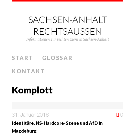
SACHSEN-ANHALT
RECHTSAUSSEN
Informationen zur rechten Szene in Sachsen-Anhalt
START
GLOSSAR
KONTAKT
Komplott
31. Januar 2018
0
Identitäre, NS-Hardcore-Szene und AfD in
Magdeburg