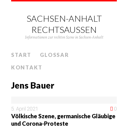
SACHSEN-ANHALT
RECHTSAUSSEN
Informationen zur rechten Szene in Sachsen-Anhalt
START
GLOSSAR
KONTAKT
Jens Bauer
5. April 2021
0
Völkische Szene, germanische Gläubige
und Corona-Proteste