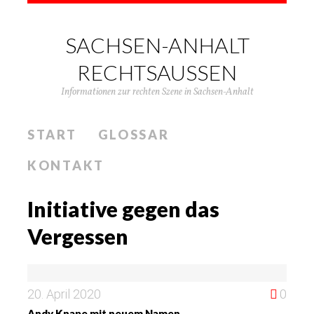
SACHSEN-ANHALT
RECHTSAUSSEN
Informationen zur rechten Szene in Sachsen-Anhalt
START
GLOSSAR
KONTAKT
Initiative gegen das
Vergessen
20. April 2020
0
Andy Knape mit neuem Namen