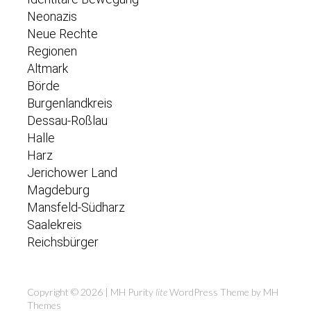
Neonazis
Neue Rechte
Regionen
Altmark
Börde
Burgenlandkreis
Dessau-Roßlau
Halle
Harz
Jerichower Land
Magdeburg
Mansfeld-Südharz
Saalekreis
Reichsbürger
Copyright © 2026 | MH Purity
lite
WordPress Theme by
MH
Themes