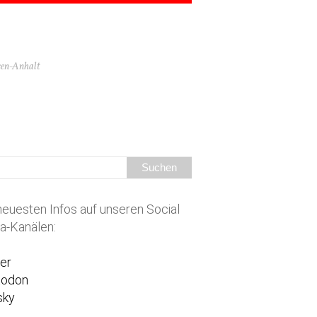
hsen-Anhalt
neuesten Infos auf unseren Social
a-Kanälen:
ter
todon
sky