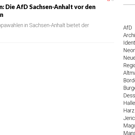
n: Die AfD Sachsen-Anhalt vor den
en
pawahlen in Sachsen-Anhalt bietet der
AfD
Arch
Iden
Neon
Neue
Regi
Altm
Börd
Burg
Dess
Hall
Harz
Jeri
Mag
Mans