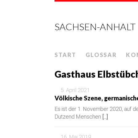
SACHSEN-ANHALT
START
GLOSSAR
KO
Gasthaus Elbstübc
5. April 2021
Völkische Szene, germanisch
Es ist der 1. November 2020, auf d
Dutzend Menschen
[...]
16. Mai 2019