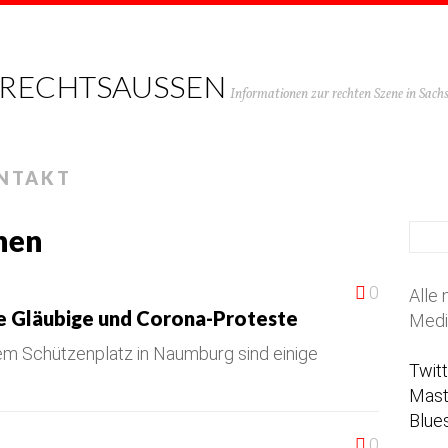
 RECHTSAUSSEN
Informationen zur rechten Szene in Sac
NTAKT
hen
0
Alle 
e Gläubige und Corona-Proteste
Medi
em Schützenplatz in Naumburg sind einige
Twit
Mas
Blue
0