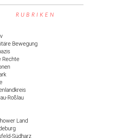
RUBRIKEN
iv
titäre Bewegung
azis
 Rechte
onen
ark
e
enlandkreis
au-Roßlau
e
chower Land
deburg
feld-Südharz