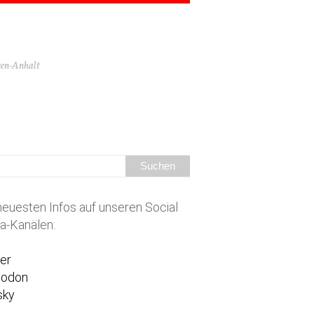
hsen-Anhalt
neuesten Infos auf unseren Social
a-Kanälen:
ter
todon
sky