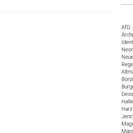
AfD
Arch
Iden
Neon
Neue
Regi
Altm
Börd
Burg
Dess
Hall
Harz
Jeri
Mag
Mans