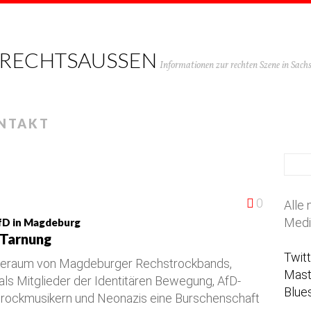
 RECHTSAUSSEN
Informationen zur rechten Szene in Sac
NTAKT
0
Alle 
Medi
fD in Magdeburg
 Tarnung
Twit
oberaum von Magdeburger Rechstrockbands,
Mas
s Mitglieder der Identitären Bewegung, AfD-
Blue
rockmusikern und Neonazis eine Burschenschaft