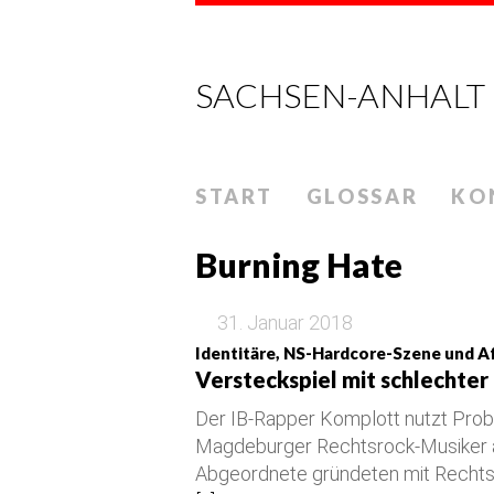
SACHSEN-ANHALT
START
GLOSSAR
KO
Burning Hate
31. Januar 2018
Identitäre, NS-Hardcore-Szene und A
Versteckspiel mit schlechter
Der IB-Rapper Komplott nutzt Pr
Magdeburger Rechtsrock-Musiker al
Abgeordnete gründeten mit Rechts