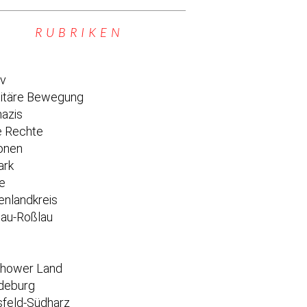
RUBRIKEN
iv
titäre Bewegung
azis
 Rechte
onen
ark
e
enlandkreis
au-Roßlau
e
chower Land
deburg
feld-Südharz