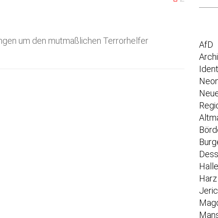
ungen um den mutmaßlichen Terrorhelfer
AfD
Arch
Iden
Neon
Neue
Regi
Altm
Börd
Burg
Dess
Hall
Harz
Jeri
Mag
Mans