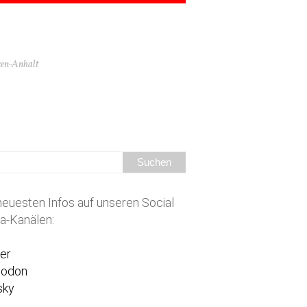
hsen-Anhalt
neuesten Infos auf unseren Social
a-Kanälen:
ter
todon
sky