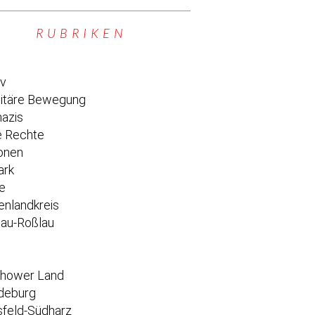
RUBRIKEN
iv
titäre Bewegung
azis
 Rechte
onen
ark
e
enlandkreis
au-Roßlau
e
chower Land
deburg
feld-Südharz