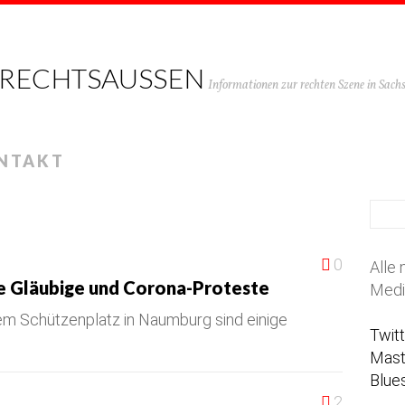
 RECHTSAUSSEN
Informationen zur rechten Szene in Sac
NTAKT
0
Alle 
e Gläubige und Corona-Proteste
Medi
em Schützenplatz in Naumburg sind einige
Twit
Mas
Blue
2