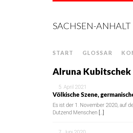
SACHSEN-ANHALT
START
GLOSSAR
KO
Alruna Kubitschek
5. April 2021
Völkische Szene, germanisch
Es ist der 1. November 2020, auf d
Dutzend Menschen
[...]
7. Juni 2020