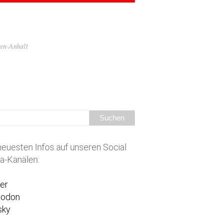
hsen-Anhalt
neuesten Infos auf unseren Social
a-Kanälen:
ter
todon
sky