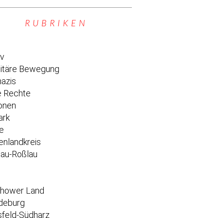
RUBRIKEN
iv
titäre Bewegung
azis
 Rechte
onen
ark
e
enlandkreis
au-Roßlau
e
chower Land
deburg
feld-Südharz