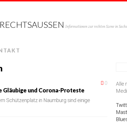
 RECHTSAUSSEN
Informationen zur rechten Szene in Sac
NTAKT
m
0
Alle 
e Gläubige und Corona-Proteste
Medi
em Schützenplatz in Naumburg sind einige
Twit
Mas
Blue