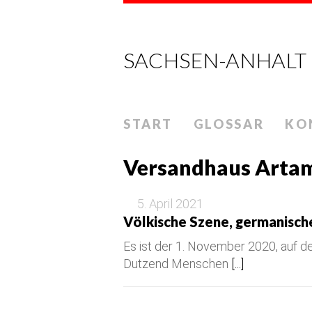
SACHSEN-ANHALT
START
GLOSSAR
KO
Versandhaus Arta
5. April 2021
Völkische Szene, germanisch
Es ist der 1. November 2020, auf d
Dutzend Menschen
[...]