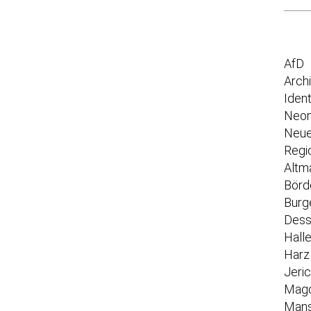
AfD
Arch
Iden
Neon
Neue
Regi
Altm
Börd
Burg
Dess
Hall
Harz
Jeri
Mag
Mans