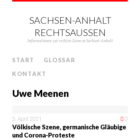
SACHSEN-ANHALT
RECHTSAUSSEN
Informationen zur rechten Szene in Sachsen-Anhalt
START
GLOSSAR
KONTAKT
Uwe Meenen
5. April 2021
0
Völkische Szene, germanische Gläubige
und Corona-Proteste