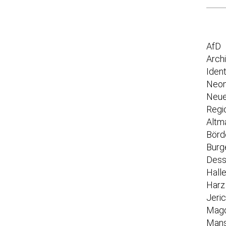
AfD
Arch
Iden
Neon
Neue
Regi
Altm
Börd
Burg
Dess
Hall
Harz
Jeri
Mag
Mans