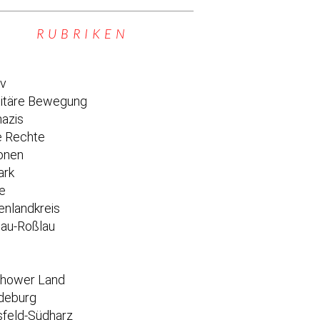
RUBRIKEN
iv
titäre Bewegung
azis
 Rechte
onen
ark
e
enlandkreis
au-Roßlau
e
chower Land
deburg
feld-Südharz