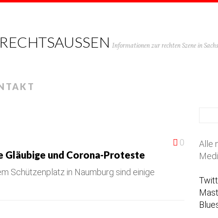
 RECHTSAUSSEN
Informationen zur rechten Szene in Sac
NTAKT
0
Alle 
e Gläubige und Corona-Proteste
Medi
em Schützenplatz in Naumburg sind einige
Twit
Mas
Blue