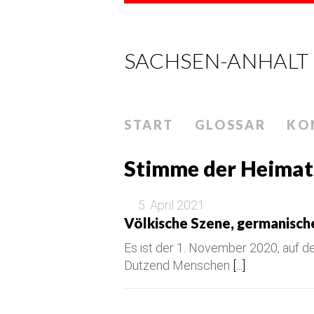
SACHSEN-ANHALT
START
GLOSSAR
KO
Stimme der Heimat
5. April 2021
Völkische Szene, germanisch
Es ist der 1. November 2020, auf d
Dutzend Menschen
[...]