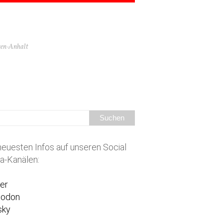
hsen-Anhalt
neuesten Infos auf unseren Social
a-Kanälen:
ter
todon
sky