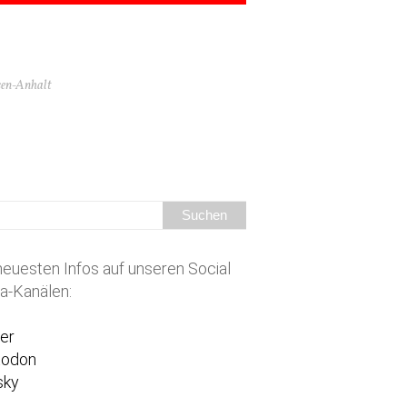
hsen-Anhalt
neuesten Infos auf unseren Social
a-Kanälen:
ter
todon
sky