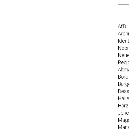
AfD
Arch
Iden
Neon
Neue
Regi
Altm
Börd
Burg
Dess
Hall
Harz
Jeri
Mag
Mans