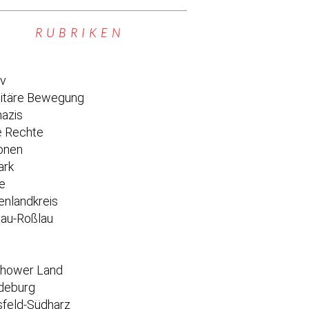
RUBRIKEN
iv
titäre Bewegung
azis
 Rechte
onen
ark
e
enlandkreis
au-Roßlau
e
chower Land
deburg
feld-Südharz