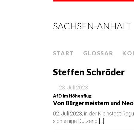
SACHSEN-ANHALT
START
GLOSSAR
KO
Steffen Schröder
28. Juli 2023
AfD im Höhenflug
Von Bürgermeistern und Neo
02. Juli 2023, in der Kleinstadt Rag
sich einige Dutzend
[...]