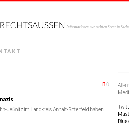
 RECHTSAUSSEN
Informationen zur rechten Szene in Sac
NTAKT
0
Alle 
Medi
nazis
Twit
uhn-Jeßnitz im Landkreis Anhalt-Bitterfeld haben
Mas
Blue