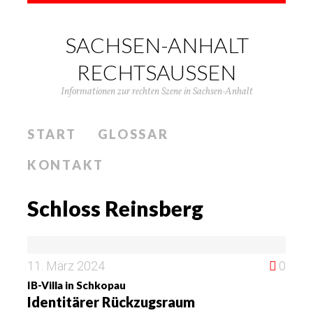
SACHSEN-ANHALT
RECHTSAUSSEN
Informationen zur rechten Szene in Sachsen-Anhalt
START
GLOSSAR
KONTAKT
Schloss Reinsberg
11. März 2024
0
IB-Villa in Schkopau
Identitärer Rückzugsraum