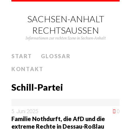
SACHSEN-ANHALT
RECHTSAUSSEN
Informationen zur rechten Szene in Sachsen-Anhalt
START
GLOSSAR
KONTAKT
Schill-Partei
5. Juni 2025
0
Familie Nothdurft, die AfD und die
extreme Rechte in Dessau-Roßlau