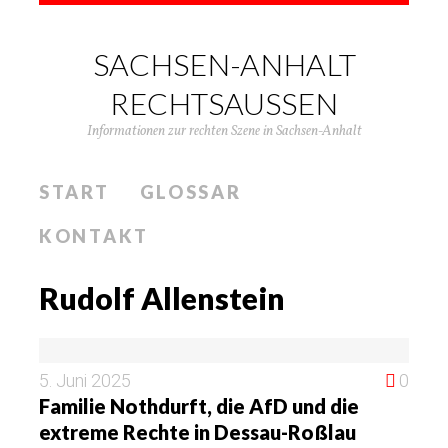
SACHSEN-ANHALT
RECHTSAUSSEN
Informationen zur rechten Szene in Sachsen-Anhalt
START
GLOSSAR
KONTAKT
Rudolf Allenstein
5. Juni 2025
0
Familie Nothdurft, die AfD und die
extreme Rechte in Dessau-Roßlau