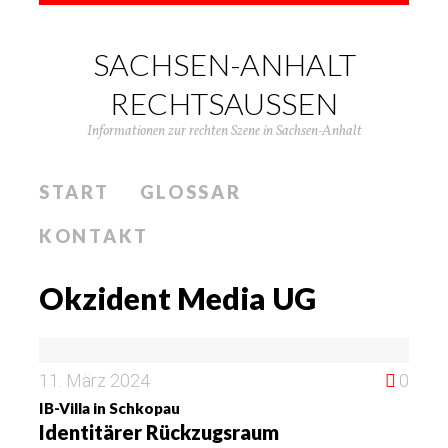
SACHSEN-ANHALT
RECHTSAUSSEN
Informationen zur rechten Szene in Sachsen-Anhalt
START
GLOSSAR
KONTAKT
Okzident Media UG
11. März 2024
0
IB-Villa in Schkopau
Identitärer Rückzugsraum