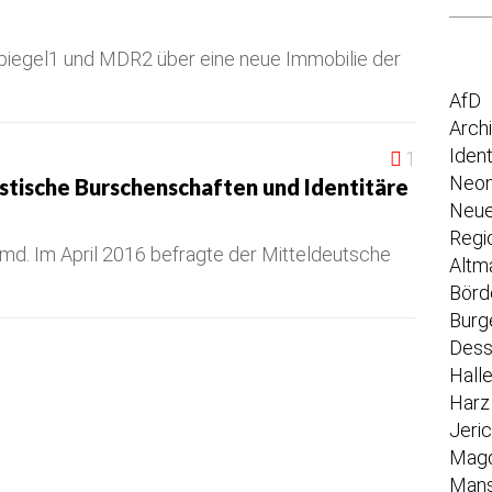
piegel1 und MDR2 über eine neue Immobilie der
AfD
Arch
Iden
1
Neon
stische Burschenschaften und Identitäre
Neue
Regi
emd. Im April 2016 befragte der Mitteldeutsche
Altm
Börd
Burg
Dess
Hall
Harz
Jeri
Mag
Mans