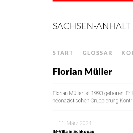
SACHSEN-ANHALT
START
GLOSSAR
KO
Florian Müller
Florian Müller ist 1993 geboren. Er 
neonazistischen Gruppierung Kontra
11. März 2024
IB-Villa in Schkopau