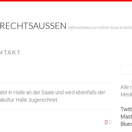
 RECHTSAUSSEN
Informationen zur rechten Szene in Sac
NTAKT
Alle 
lebt in Halle an der Saale und wird ebenfalls der
Medi
kultur Halle zugerechnet.
Twit
Mas
0
Blue