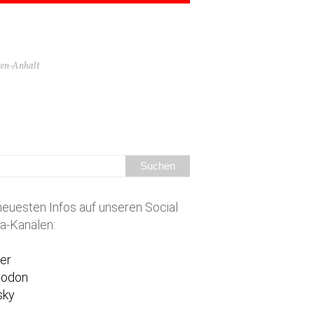
hsen-Anhalt
neuesten Infos auf unseren Social
a-Kanälen:
ter
todon
sky