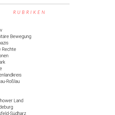
RUBRIKEN
iv
titäre Bewegung
azis
 Rechte
onen
ark
e
enlandkreis
au-Roßlau
e
chower Land
deburg
feld-Südharz