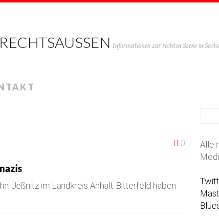
 RECHTSAUSSEN
Informationen zur rechten Szene in Sac
NTAKT
0
Alle 
Medi
nazis
Twit
uhn-Jeßnitz im Landkreis Anhalt-Bitterfeld haben
Mas
Blue