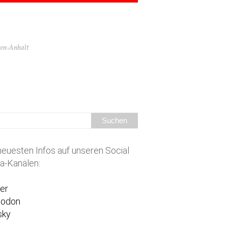
hsen-Anhalt
neuesten Infos auf unseren Social
a-Kanälen:
ter
todon
sky