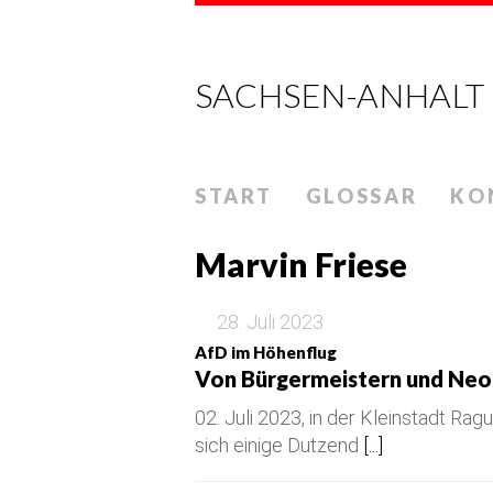
SACHSEN-ANHALT
START
GLOSSAR
KO
Marvin Friese
28. Juli 2023
AfD im Höhenflug
Von Bürgermeistern und Neo
02. Juli 2023, in der Kleinstadt Rag
sich einige Dutzend
[...]