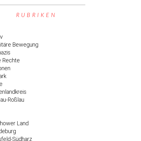
RUBRIKEN
iv
titäre Bewegung
azis
 Rechte
onen
ark
e
enlandkreis
au-Roßlau
e
chower Land
deburg
feld-Südharz