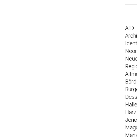
AfD
Arch
Iden
Neon
Neue
Regi
Altm
Börd
Burg
Dess
Hall
Harz
Jeri
Mag
Mans