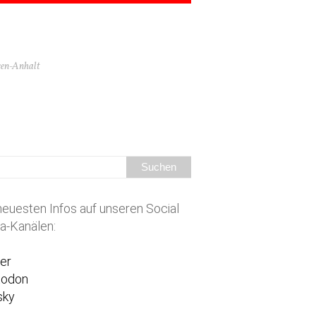
hsen-Anhalt
neuesten Infos auf unseren Social
a-Kanälen:
ter
todon
sky