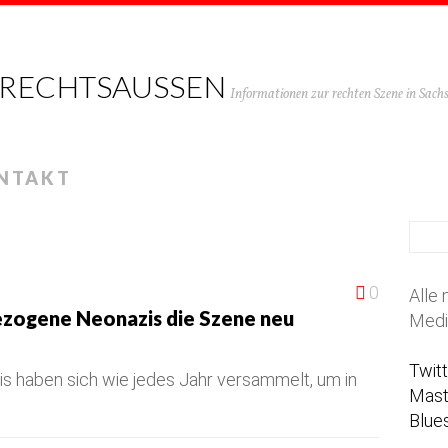
 RECHTSAUSSEN
Informationen zur rechten Szene in Sac
NTAKT
0
Alle 
ezogene Neonazis die Szene neu
Medi
Twit
s haben sich wie jedes Jahr versammelt, um in
Mas
Blue