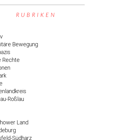
RUBRIKEN
iv
titäre Bewegung
azis
 Rechte
onen
ark
e
enlandkreis
au-Roßlau
e
chower Land
deburg
feld-Südharz