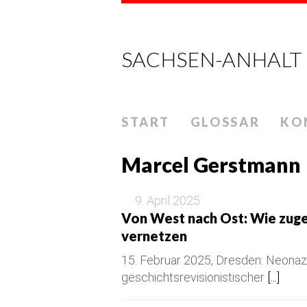
SACHSEN-ANHALT
START
GLOSSAR
KO
Marcel Gerstmann
9. April 2025
Von West nach Ost: Wie zug
vernetzen
15. Februar 2025, Dresden: Neonazi
geschichtsrevisionistischer
[...]