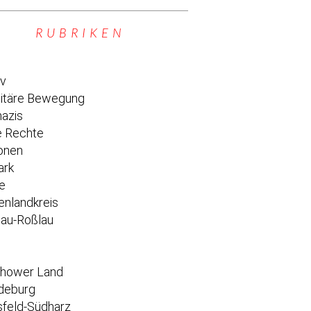
RUBRIKEN
iv
titäre Bewegung
azis
 Rechte
onen
ark
e
enlandkreis
au-Roßlau
e
chower Land
deburg
feld-Südharz