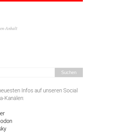
hsen-Anhalt
neuesten Infos auf unseren Social
a-Kanälen:
ter
todon
sky