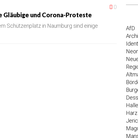
0
e Gläubige und Corona-Proteste
em Schützenplatz in Naumburg sind einige
AfD
Arch
Iden
Neon
Neue
Regi
Altm
Börd
Burg
Dess
Hall
Harz
Jeri
Mag
Mans