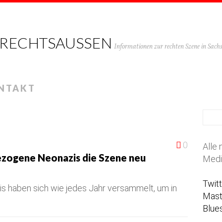
 RECHTSAUSSEN
Informationen zur rechten Szene in Sac
NTAKT
0
Alle 
ezogene Neonazis die Szene neu
Medi
Twit
s haben sich wie jedes Jahr versammelt, um in
Mas
Blue