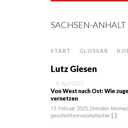
SACHSEN-ANHALT
START
GLOSSAR
KO
Lutz Giesen
9. April 2025
Von West nach Ost: Wie zug
vernetzen
15. Februar 2025, Dresden: Neonazi
geschichtsrevisionistischer
[...]