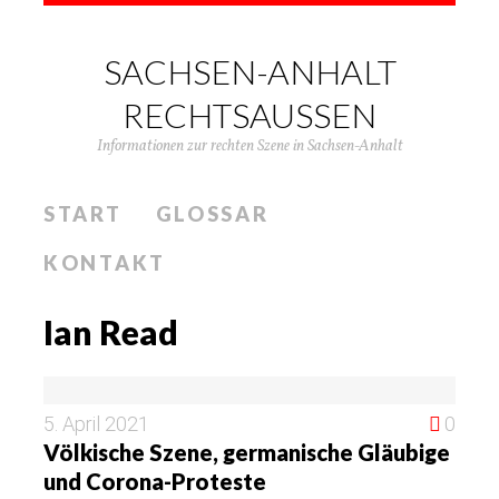
SACHSEN-ANHALT
RECHTSAUSSEN
Informationen zur rechten Szene in Sachsen-Anhalt
START
GLOSSAR
KONTAKT
Ian Read
5. April 2021
0
Völkische Szene, germanische Gläubige
und Corona-Proteste