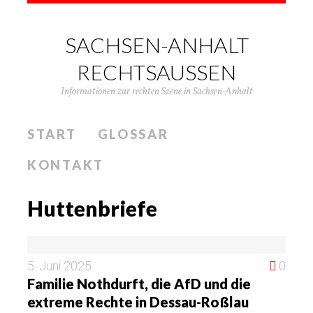
SACHSEN-ANHALT
RECHTSAUSSEN
Informationen zur rechten Szene in Sachsen-Anhalt
START
GLOSSAR
KONTAKT
Huttenbriefe
5. Juni 2025
0
Familie Nothdurft, die AfD und die
extreme Rechte in Dessau-Roßlau