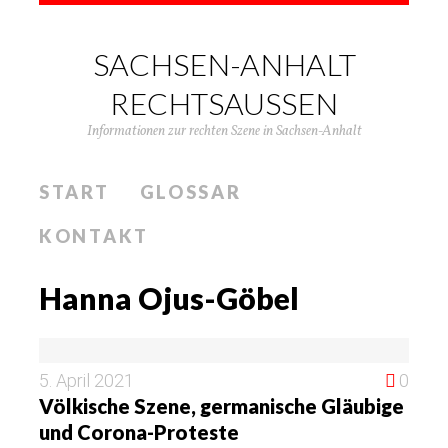
SACHSEN-ANHALT
RECHTSAUSSEN
Informationen zur rechten Szene in Sachsen-Anhalt
START
GLOSSAR
KONTAKT
Hanna Ojus-Göbel
5. April 2021
0
Völkische Szene, germanische Gläubige
und Corona-Proteste