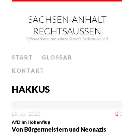
SACHSEN-ANHALT
RECHTSAUSSEN
Informationen zur rechten Szene in Sachsen-Anhalt
START
GLOSSAR
KONTAKT
HAKKUS
28. Juli 2023
0
AfD im Höhenflug
Von Bürgermeistern und Neonazis