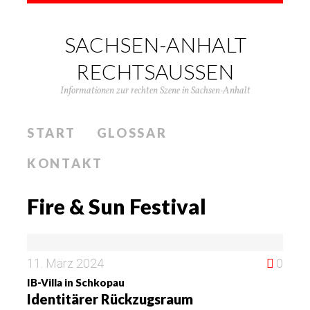
SACHSEN-ANHALT
RECHTSAUSSEN
Informationen zur rechten Szene in Sachsen-Anhalt
START
GLOSSAR
KONTAKT
Fire & Sun Festival
11. März 2024
0
IB-Villa in Schkopau
Identitärer Rückzugsraum