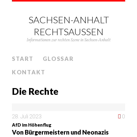
SACHSEN-ANHALT
RECHTSAUSSEN
Informationen zur rechten Szene in Sachsen-Anhalt
START
GLOSSAR
KONTAKT
Die Rechte
28. Juli 2023
0
AfD im Höhenflug
Von Bürgermeistern und Neonazis