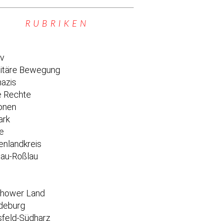
RUBRIKEN
iv
titäre Bewegung
azis
 Rechte
onen
ark
e
enlandkreis
au-Roßlau
e
chower Land
deburg
feld-Südharz