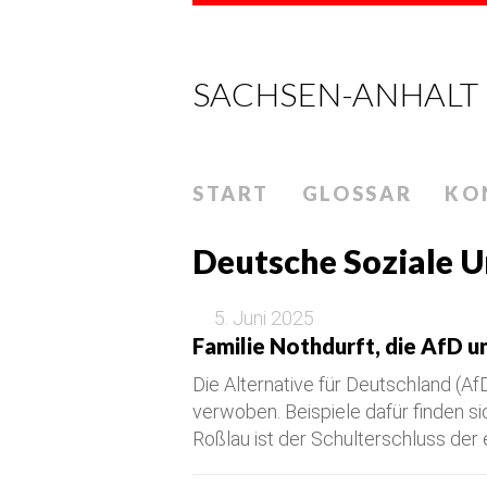
SACHSEN-ANHALT
START
GLOSSAR
KO
Deutsche Soziale U
5. Juni 2025
Familie Nothdurft, die AfD 
Die Alternative für Deutschland (Af
verwoben. Beispiele dafür finden s
Roßlau ist der Schulterschluss der