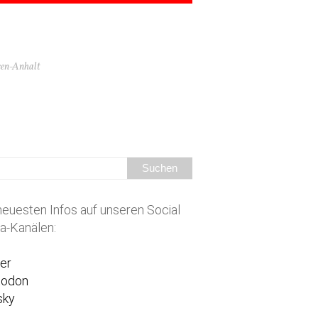
hsen-Anhalt
neuesten Infos auf unseren Social
a-Kanälen:
ter
todon
sky