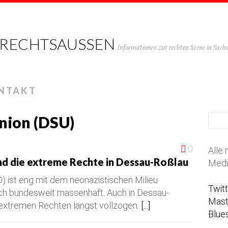
 RECHTSAUSSEN
Informationen zur rechten Szene in Sac
NTAKT
nion (DSU)
0
Alle 
und die extreme Rechte in Dessau-Roßlau
Medi
D) ist eng mit dem neonazistischen Milieu
Twit
ich bundesweit massenhaft. Auch in Dessau-
Mas
 extremen Rechten längst vollzogen.
[...]
Blue