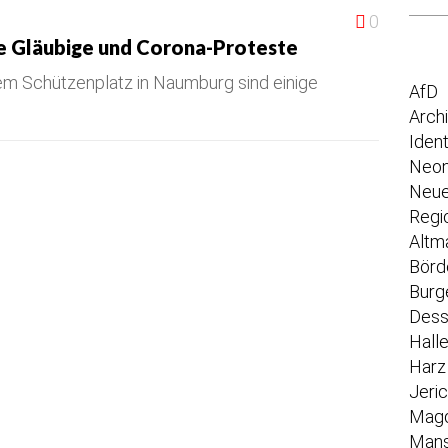
0
e Gläubige und Corona-Proteste
em Schützenplatz in Naumburg sind einige
AfD
Arch
Iden
Neon
Neue
Regi
Altm
Börd
Burg
Dess
Hall
Harz
Jeri
Mag
Mans