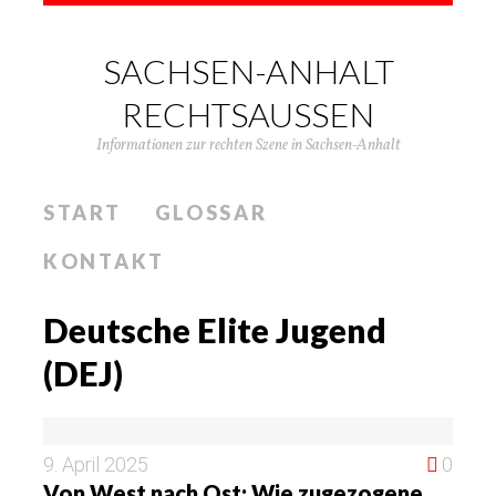
SACHSEN-ANHALT
RECHTSAUSSEN
Informationen zur rechten Szene in Sachsen-Anhalt
START
GLOSSAR
KONTAKT
Deutsche Elite Jugend
(DEJ)
9. April 2025
0
Von West nach Ost: Wie zugezogene