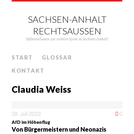
SACHSEN-ANHALT
RECHTSAUSSEN
Informationen zur rechten Szene in Sachsen-Anhalt
START
GLOSSAR
KONTAKT
Claudia Weiss
28. Juli 2023
0
AfD im Höhenflug
Von Bürgermeistern und Neonazis