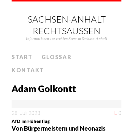
SACHSEN-ANHALT
RECHTSAUSSEN
Informationen zur rechten Szene in Sachsen-Anhalt
START
GLOSSAR
KONTAKT
Adam Golkontt
28. Juli 2023
0
AfD im Höhenflug
Von Bürgermeistern und Neonazis