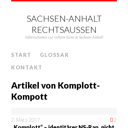
SACHSEN-ANHALT
RECHTSAUSSEN
Informationen zur rechten Szene in Sachsen-Anhalt
START
GLOSSAR
KONTAKT
Artikel von Komplott-
Kompott
2. März 2017
2
„Komplott“ – identitärer NS-Rap, nicht